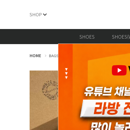
SHOP
SHOES
SHOES(
HOME
BAGS
구찌 / Gucci