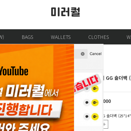
W)
BAGS
WALLETS
CLOTHES
W
[디오니서스] GG 숄더백 (
499623
krw
318,000
[디오니서스] GG 숄더백 (25*14*