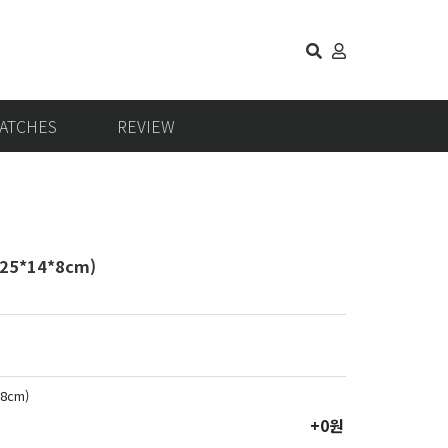
ATCHES
REVIEW
25*14*8cm)
8cm)
+0원