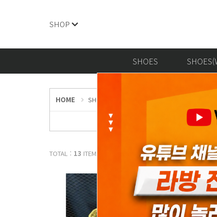
SHOP
SHOES
SHOES(
HOME
SHOES
로에베 / LOEWE
TOTAL :
13
ITEMS