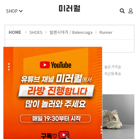
SHOP
HOME
SHOES
발렌시아가 / Balenciaga
Runner
판매많은순
낮은가격순
높은가격순
평점높은순
후기많은순
최근등록순
오늘 하루 보지 않기
닫기