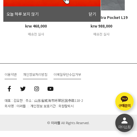
오늘 하루 보지 않기
닫기
Loro Piana Extra Pocket L23.5
Loro Piana Extra Pocket L19
(23*8*21cm)
(19*6.5*11cm)
krw 468,000
krw 988,000
배송전 실사
배송전 실사
이용약관
개인정보처리방침
이메일무단수집거부
대표 : 김요한
|
주소 : 山东省威海市环翠区国泰路118-2
구매문의
회사명 : 미러퀄
|
|
개인정보 보호기간 : 회원탈퇴시
©
미러퀄
All Rights Reserved.
마이쇼핑