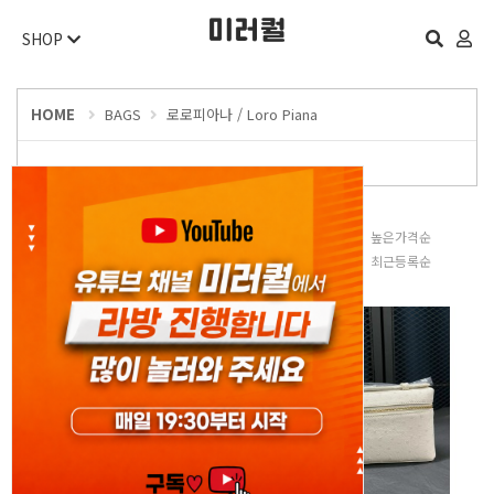
SHOP
HOME
BAGS
로로피아나 / Loro Piana
판매많은순
낮은가격순
높은가격순
평점높은순
후기많은순
최근등록순
오늘 하루 보지 않기
닫기