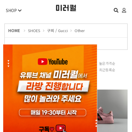
SHOP
HOME
SHOES
구찌 / Gucci
Other
판매많은순
낮은가격순
높은가격순
평점높은순
후기많은순
최근등록순
오늘 하루 보지 않기
닫기