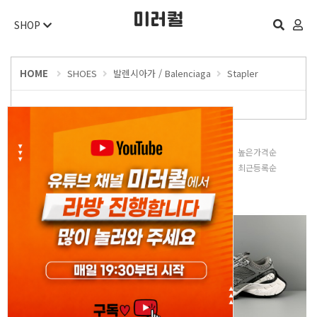
SHOP
HOME
SHOES
발렌시아가 / Balenciaga
Stapler
판매많은순
낮은가격순
높은가격순
평점높은순
후기많은순
최근등록순
오늘 하루 보지 않기
닫기