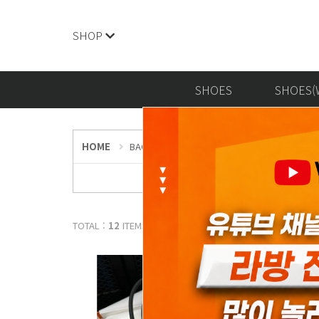
SHOP
SHOES
SHOES(
HOME
BAGS
에르메스 / Hermès
Garden part
TOTAL :
12
ITEMS