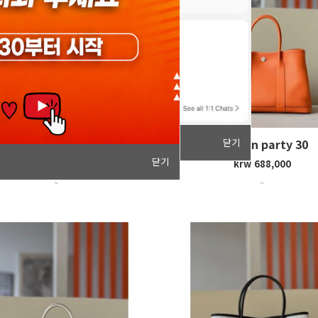
닫기
Garden party 30
Garden party 30
닫기
krw 628,000
krw 688,000
~
~