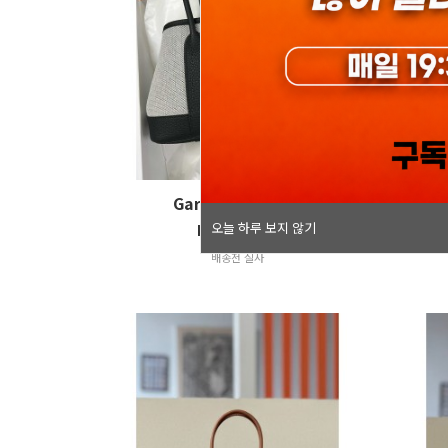
오늘 하루 보지 않기
Garden party 23
오늘 하루 보지 않기
krw 588,000
배송전 실사