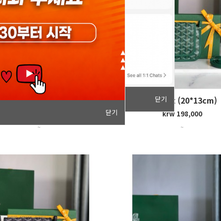
닫기
Plumet (20*13cm)
Plumet (20*13cm)
닫기
krw 198,000
krw 198,000
~
~