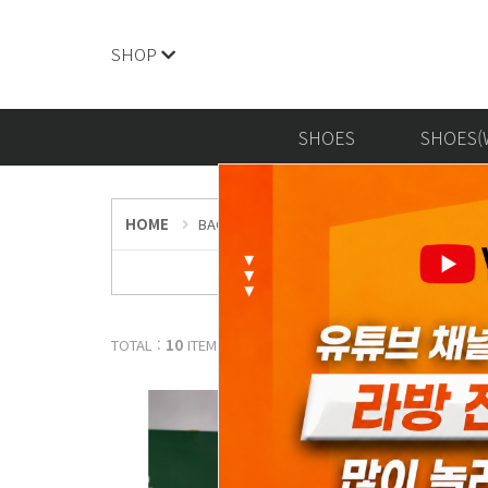
SHOP
SHOES
SHOES(
HOME
BAGS
고야드 / Goyard
Plumet
TOTAL :
10
ITEMS