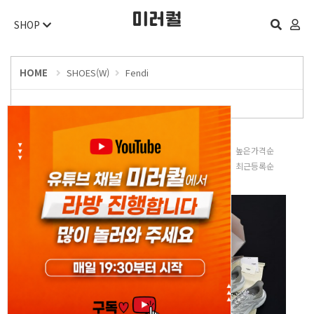
SHOP
HOME
SHOES(W)
Fendi
판매많은순
낮은가격순
높은가격순
평점높은순
후기많은순
최근등록순
오늘 하루 보지 않기
닫기