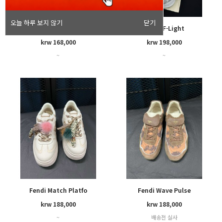
오늘 하루 보지 않기
닫기
Fendi Wave Pulse
Fendi F-Light
krw 168,000
krw 198,000
~
~
Fendi Match Platfo
Fendi Wave Pulse
krw 188,000
krw 188,000
~
배송전 실사