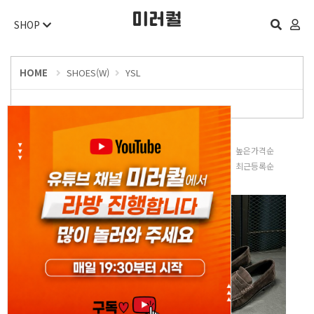
SHOP
HOME
SHOES(W)
YSL
판매많은순
낮은가격순
높은가격순
평점높은순
후기많은순
최근등록순
오늘 하루 보지 않기
닫기