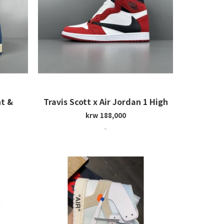
nt &
Travis Scott x Air Jordan 1 High
OG TS SP AJ
krw 188,000
~