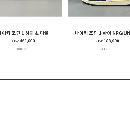
나이키 조던 1 하이 & 디올
나이키 조던 1 하이 NRG/UN
krw 468,000
krw 188,000
Jordan 1
Jordan 1