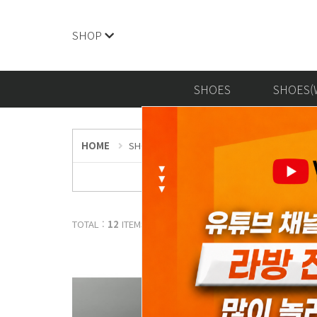
SHOP
SHOES
SHOES(
HOME
SHOES
나이키 조던 / Nike Jordan
조던1
TOTAL :
12
ITEMS