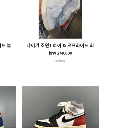
이트 블
나이키 조던1 하이 & 오프화이트 화
이트
krw 248,000
Jordan1