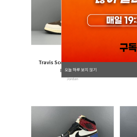
오늘 하루 보지 않기
Travis Scott x Jordan 1 High
Trav
오늘 하루 보지 않기
krw 188,000
Jordan