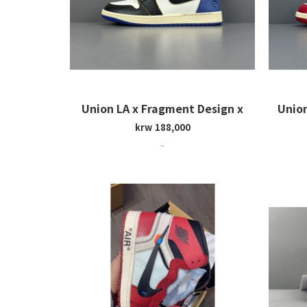
Union LA x Fragment Design x
Union
Jordan Air Joran 1 High OG
krw 188,000
~