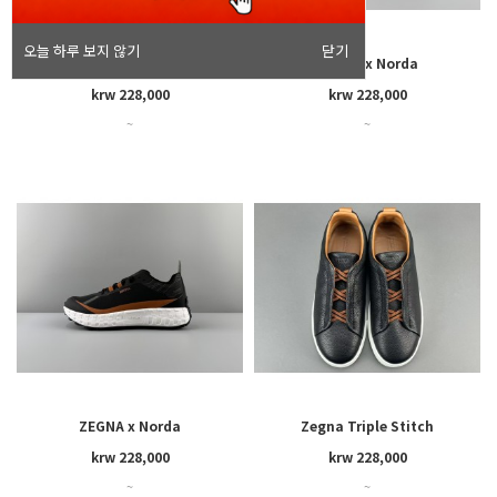
오늘 하루 보지 않기
닫기
ZEGNA x Norda
ZEGNA x Norda
krw 228,000
krw 228,000
~
~
ZEGNA x Norda
Zegna Triple Stitch
krw 228,000
krw 228,000
~
~