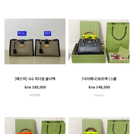
[패드락] GG 미디엄 숄더백
[다이애나]토트백 (스몰
(35*23*14)
20*16*10cm) , (라지
krw 388,000
krw 348,000
27*24*11cm)
479187
Gucci