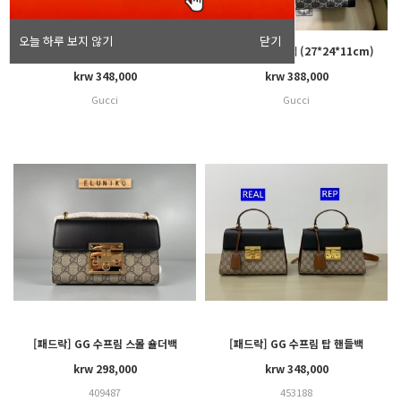
오늘 하루 보지 않기
닫기
[다이애나]토트백 (20*16*10cm)
[다이애나]토트백 (27*24*11cm)
krw 348,000
krw 388,000
Gucci
Gucci
[패드락] GG 수프림 스몰 숄더백
[패드락] GG 수프림 탑 핸들백
(20*8*13)
(28*11*19)
krw 298,000
krw 348,000
409487
453188