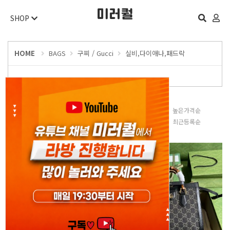
SHOP
HOME
BAGS
구찌 / Gucci
실비,다이애나,패드락
판매많은순
낮은가격순
높은가격순
평점높은순
후기많은순
최근등록순
오늘 하루 보지 않기
닫기