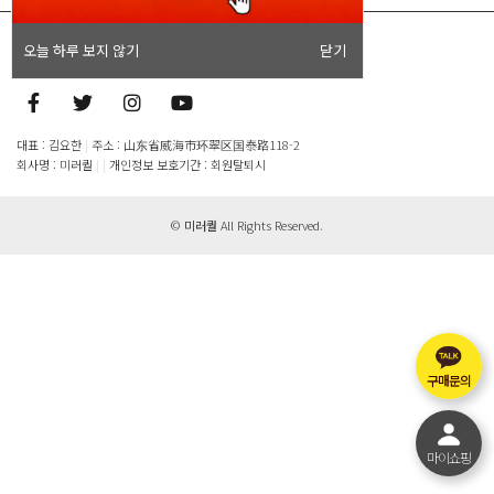
오늘 하루 보지 않기
닫기
이용약관
개인정보처리방침
이메일무단수집거부
대표 : 김요한
|
주소 : 山东省威海市环翠区国泰路118-2
회사명 : 미러퀄
|
|
개인정보 보호기간 : 회원탈퇴시
©
미러퀄
All Rights Reserved.
구매문의
마이쇼핑