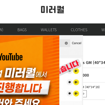
W)
BAGS
WALLETS
CLOTHES
W
Saint Louis GM (40*3
krw
288,000
Saint Louis GM (40*34*20)