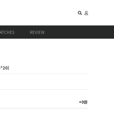
ATCHES
REVIEW
4*20)
+0원