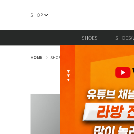
SHOP
SHOES
SHOES(
HOME
SHOES