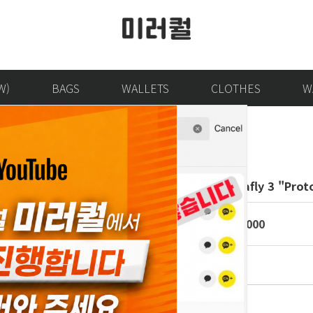
W)
BAGS
WALLETS
CLOTHES
W
NIKE Alphafly 3 "Prot
krw
148,000
선택옵션
Size